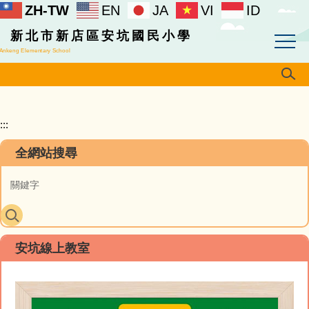
ZH-TW
EN
JA
VI
ID
跳
到
新北市新店區安坑國民小學
主
Ankeng Elementary School
要
內
容
區
:::
全網站搜尋
安坑線上教室