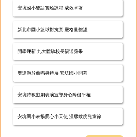
安坑國小雙語實驗課程 成效卓著
新北市國小籃球對抗賽 嚴格量體溫
開學迎新 九大體驗校長親送蘋果
廣達游於藝鳴蟲特展 安坑國小開幕
安坑特教戲劇表演宣導身心障礙平權
安坑國小表揚愛心小天使 溫馨歡度兒童節