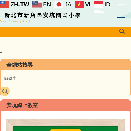
ZH-TW
EN
JA
VI
ID
跳
到
新北市新店區安坑國民小學
主
Ankeng Elementary School
要
內
容
區
:::
全網站搜尋
安坑線上教室