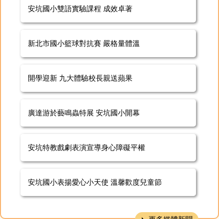
安坑國小雙語實驗課程 成效卓著
新北市國小籃球對抗賽 嚴格量體溫
開學迎新 九大體驗校長親送蘋果
廣達游於藝鳴蟲特展 安坑國小開幕
安坑特教戲劇表演宣導身心障礙平權
安坑國小表揚愛心小天使 溫馨歡度兒童節