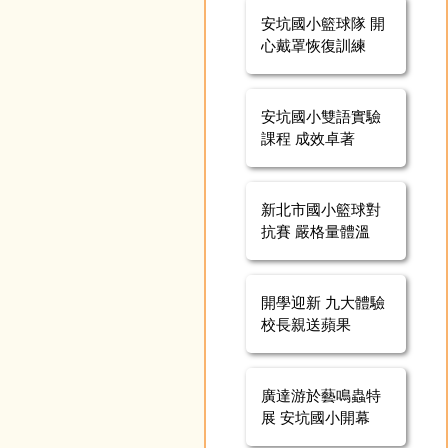
安坑國小籃球隊 開
心戴罩恢復訓練
安坑國小雙語實驗
課程 成效卓著
新北市國小籃球對
抗賽 嚴格量體溫
開學迎新 九大體驗
校長親送蘋果
廣達游於藝鳴蟲特
展 安坑國小開幕