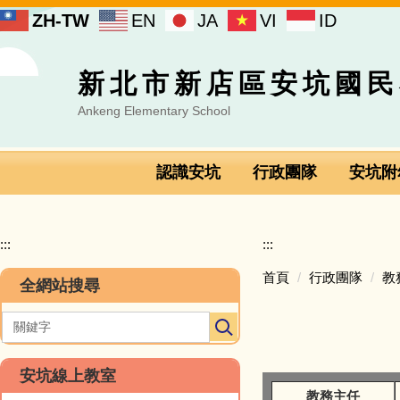
跳
ZH-TW
EN
JA
VI
ID
到
主
要
新北市新店區安坑國民
內
容
Ankeng Elementary School
區
認識安坑
行政團隊
安坑附
:::
:::
首頁
行政團隊
教
全網站搜尋
安坑線上教室
教務主任