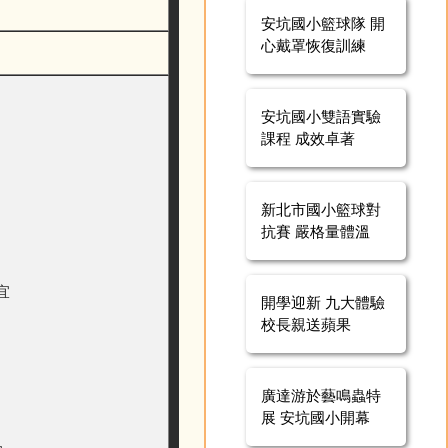
安坑國小籃球隊 開
心戴罩恢復訓練
安坑國小雙語實驗
課程 成效卓著
新北市國小籃球對
抗賽 嚴格量體溫
宜
開學迎新 九大體驗
校長親送蘋果
廣達游於藝鳴蟲特
展 安坑國小開幕