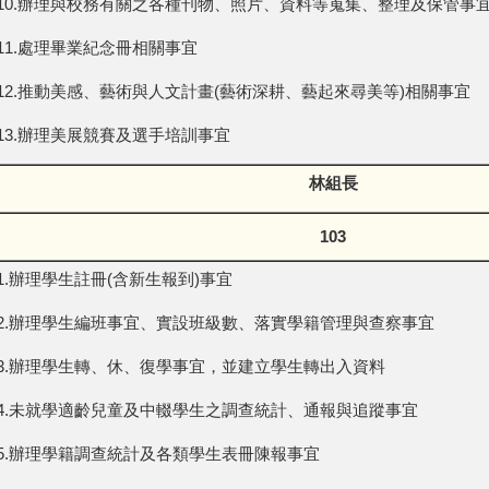
10.辦理與校務有關之各種刊物、照片、資料等蒐集、整理及保管事
11.處理畢業紀念冊相關事宜
12.推動美感、藝術與人文計畫(藝術深耕、藝起來尋美等)相關事宜
13.辦理美展競賽及選手培訓事宜
林組長
103
1.辦理學生註冊(含新生報到)事宜
2.辦理學生編班事宜、實設班級數、落實學籍管理與查察事宜
3.辦理學生轉、休、復學事宜，並建立學生轉出入資料
4.未就學適齡兒童及中輟學生之調查統計、通報與追蹤事宜
5.辦理學籍調查統計及各類學生表冊陳報事宜