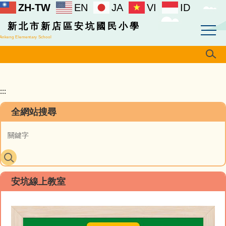
ZH-TW
EN
JA
VI
ID
跳
到
新北市新店區安坑國民小學
主
Ankeng Elementary School
要
內
容
區
:::
全網站搜尋
安坑線上教室