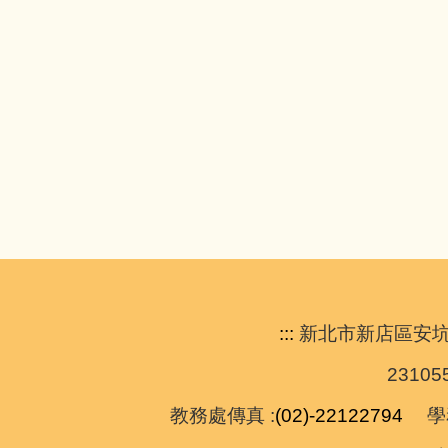
:::
新北市新店區安坑國民小學 A
231
教務處傳真 :
(02)-22122794
學務