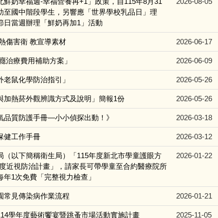
鮮奶幸福週-幸福營養再+1」政策，自115年8月31
2026-08-05
助至國中階段學生，另響應「世界學校乳品日」理
節日當週辦理「鮮奶再加1」活動
防熱傷害衛 教宣導素材
2026-06-17
酒癮治療費用補助方案」
2026-06-09
外老鼠化學防治指引」
2026-05-26
與加熱菸外觀辨識方式及說明」簡報1份
2026-05-26
氣品質防護手冊—小小偵探出動！》
2026-03-18
保健工作手冊
2026-03-12
局（以下簡稱衛生局）「115年度新北市學童護眼方
2026-01-22
高度近視防治計畫」，請家長可帶學童至合約醫療院所
每年1次免費「完整視力檢查」
園常見傳染病作業流程
2026-01-21
114學年度藝術饗宴暨跳蚤市場活動實施計畫
2025-11-05