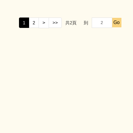
Go
1
2
>
>>
共
2
頁
到