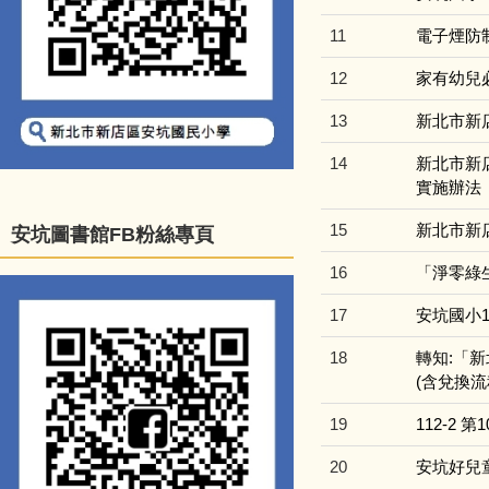
11
電子煙防
12
家有幼兒
13
新北市新
14
新北市新
實施辦法
15
新北市新
安坑圖書館FB粉絲專頁
16
「淨零綠
17
安坑國小
18
轉知:「
(含兌換流
19
112-2
20
安坑好兒童