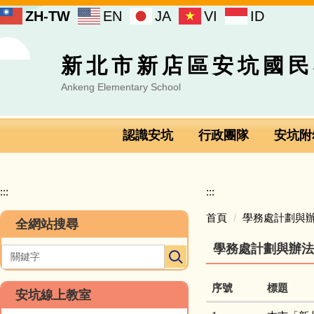
跳
ZH-TW
EN
JA
VI
ID
到
主
要
新北市新店區安坑國民
內
容
Ankeng Elementary School
區
認識安坑
行政團隊
安坑附
:::
:::
首頁
學務處計劃與
全網站搜尋
學務處計劃與辦法
序號
標題
安坑線上教室