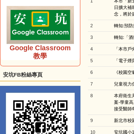
1
本市「新北
日擴大補
念，將於
2
轉知:預
3
轉知:「
Google Classroom
4
「本市戶
教學
5
「電子煙
6
《校園空
安坑FB粉絲專頁
7
兒童視力
8
本府衛生
案-學童
接受醫師
9
新北市校
10
安坑國小