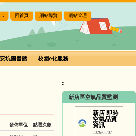
:::
回首頁
網站導覽
網站管理
安坑圖書館
校園e化服務
:::
新店區空氣品質監測
發佈單位
點選次數