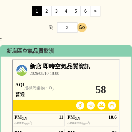
1
2
3
4
5
6
>
Go
到
:::
新店區空氣品質監測