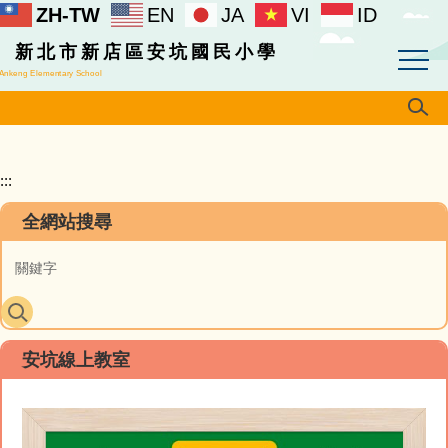
ZH-TW
EN
JA
VI
ID
跳
到
新北市新店區安坑國民小學
主
Ankeng Elementary School
要
內
容
區
:::
全網站搜尋
安坑線上教室