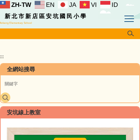
ZH-TW
EN
JA
VI
ID
跳
到
新北市新店區安坑國民小學
主
Ankeng Elementary School
要
內
容
區
:::
全網站搜尋
安坑線上教室