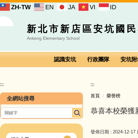
跳
ZH-TW
EN
JA
VI
ID
到
主
要
新北市新店區安坑國民
內
容
Ankeng Elementary School
區
認識安坑
行政團隊
安坑附
:::
:::
首頁
榮譽榜
全網站搜尋
恭喜本校榮獲新
發佈日期 :
2024-12-17