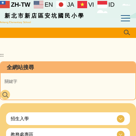
ZH-TW
EN
JA
VI
ID
跳
到
新北市新店區安坑國民小學
主
Ankeng Elementary School
要
內
容
區
:::
全網站搜尋
招生入學
教務處專區