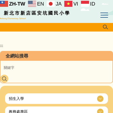
ZH-TW
EN
JA
VI
ID
跳
到
新北市新店區安坑國民小學
主
Ankeng Elementary School
要
內
容
區
:::
全網站搜尋
招生入學
教務處專區