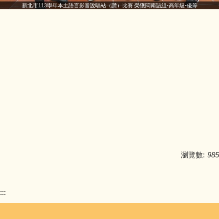
新北市113學年本土語言影音說唱站（讚）比賽 榮獲閩南語組-高年級-優等
瀏覽數:
985
:::