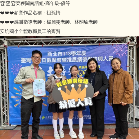
🏆🏆🏆榮獲閩南語組-高年級-優等
❤️❤️❤️參賽作品名稱：祖孫情
❤️❤️❤️感謝指導老師：楊麗雯老師、林韻瑜老師
安坑國小全體教職員工的齊賀