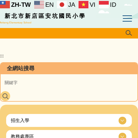
ZH-TW
EN
JA
VI
ID
跳
到
新北市新店區安坑國民小學
主
Ankeng Elementary School
要
內
容
區
:::
全網站搜尋
招生入學
教務處專區