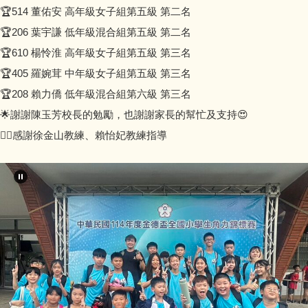
🏆514 董佑安 高年級女子組第五級 第二名
🏆206 葉宇謙 低年級混合組第五級 第二名
🏆610 楊怜淮 高年級女子組第五級 第三名
🏆405 羅婉茸 中年級女子組第五級 第三名
🏆208 賴力僑 低年級混合組第六級 第三名
🌟謝謝陳玉芳校長的勉勵，也謝謝家長的幫忙及支持😍
❤️‍🔥感謝徐金山教練、賴怡妃教練指導