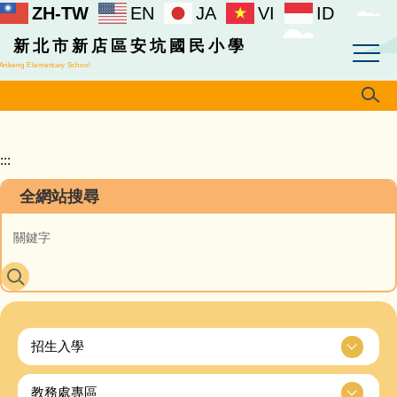
ZH-TW
EN
JA
VI
ID
跳
到
新北市新店區安坑國民小學
主
Ankeng Elementary School
要
內
容
區
:::
全網站搜尋
招生入學
教務處專區