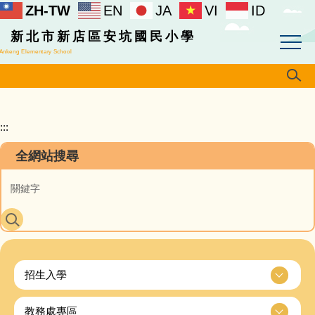
ZH-TW
EN
JA
VI
ID
跳
到
新北市新店區安坑國民小學
主
Ankeng Elementary School
要
內
容
區
:::
全網站搜尋
招生入學
教務處專區