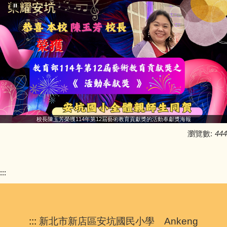
校長陳玉芳榮獲114年第12屆藝術教育貢獻獎的活動奉獻獎海報
瀏覽數:
444
:::
:::
新北市新店區安坑國民小學 Ankeng