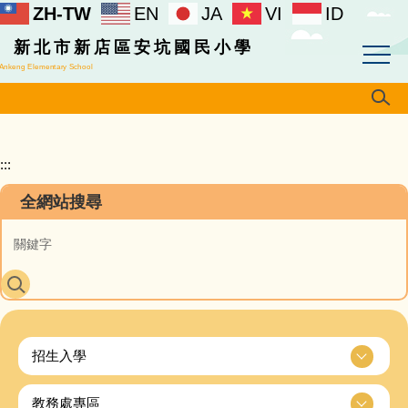
ZH-TW
EN
JA
VI
ID
跳
到
新北市新店區安坑國民小學
主
Ankeng Elementary School
要
內
容
區
:::
全網站搜尋
招生入學
教務處專區