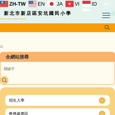
ZH-TW
EN
JA
VI
ID
跳
到
新北市新店區安坑國民小學
主
Ankeng Elementary School
要
內
容
區
:::
全網站搜尋
招生入學
教務處專區