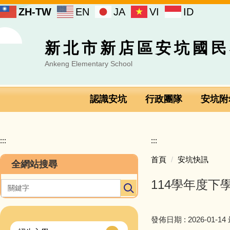
跳
ZH-TW
EN
JA
VI
ID
到
主
要
新北市新店區安坑國民
內
容
Ankeng Elementary School
區
認識安坑
行政團隊
安坑附
:::
:::
首頁
安坑快訊
全網站搜尋
114學年度下
發佈日期 :
2026-01-14