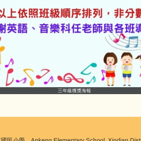
三年級獲獎海報
nkeng Elementary School, Xindian District,