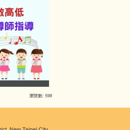
瀏覽數:
598
 New Taipei City.