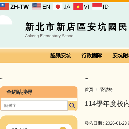
跳
ZH-TW
EN
JA
VI
ID
到
主
要
新北市新店區安坑國民
內
容
Ankeng Elementary School
區
認識安坑
行政團隊
安坑附
:::
:::
首頁
榮譽榜
全網站搜尋
114學年度
發佈日期 :
2026-01-23