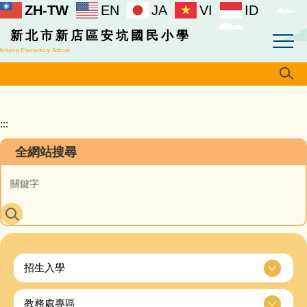
ZH-TW
EN
JA
VI
ID
跳
到
新北市新店區安坑國民小學
主
Ankeng Elementary School
要
內
容
區
:::
全網站搜尋
招生入學
教務處專區