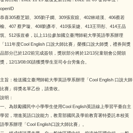
openID
恭喜305蔡芝穎、305劉子嫻、309張宸媗、402林靖漢、406蔡若
榆、407 蔡尹璇、408劉彥岑、410張采婕、413王羽彤、414王品
筑、512張豈睿，以上11位參加國立臺灣師範大學英語學系辦理
「111年度Cool English 口說大師比賽」榮獲口說大師獎，禮券與獎
品部分已於12/2前完成簽領，獎狀部分將於12/13兒童朝會公開頒
獎，12/13/08:00請獲獎學生至司令台旁集合。
主旨：檢送國立臺灣師範大學英語學系辦理「Cool English 口說大師
比賽」得獎名單乙份，請查收。
說明：
一、為鼓勵國民中小學學生使用Cool English英語線上學習平臺自主
學習，增進英語口說能力，教育部國民及學前教育署特委託本校英
語學系辦理「Cool English口說大師比賽」。