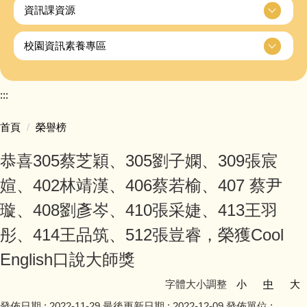
資訊課資源
校園資訊素養專區
:::
首頁
榮譽榜
恭喜305蔡芝穎、305劉子嫻、309張宸
媗、402林靖漢、406蔡若榆、407 蔡尹
璇、408劉彥岑、410張采婕、413王羽
彤、414王品筑、512張豈睿，榮獲Cool
English口說大師獎
字體大小調整
小
中
大
發佈日期 :
2022-11-29
最後更新日期 :
2022-12-09
發佈單位 :