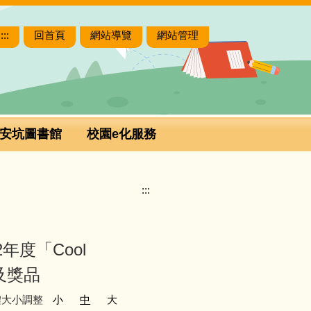
:::
回首頁
網站導覽
網站管理
安坑圖書館
校園e化服務
:::
度「Cool
及獎品
體大小調整
小
中
大