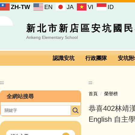
跳
ZH-TW
EN
JA
VI
ID
到
主
要
新北市新店區安坑國民
內
容
Ankeng Elementary School
區
認識安坑
行政團隊
安坑附
:::
:::
首頁
榮譽榜
全網站搜尋
恭喜402林靖
English