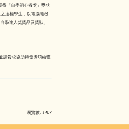
名獲得「自學初心者獎」獎狀
組之達標學生，以電腦隨機
得自學達人獎獎品及獎狀、
另行寄出，並請貴校協助轉發獎項給獲
瀏覽數:
1407