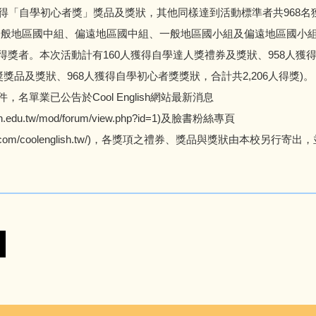
獲得「自學初心者獎」獎品及獎狀，其他同樣達到活動標準者共968
一般地區國中組、偏遠地區國中組、一般地區國小組及偏遠地區國小
得獎者。本次活動計有160人獲得自學達人獎禮券及獎狀、958人獲
獎獎品及獎狀、968人獲得自學初心者獎獎狀，合計共2,206人得獎)。
名單業已公告於Cool English網站最新消息
glish.edu.tw/mod/forum/view.php?id=1)及臉書粉絲專頁
acebook.com/coolenglish.tw/)，各獎項之禮券、獎品與獎狀由本校