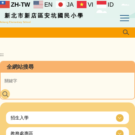
ZH-TW
EN
JA
VI
ID
跳
到
新北市新店區安坑國民小學
主
Ankeng Elementary School
要
內
容
區
:::
全網站搜尋
招生入學
教務處專區