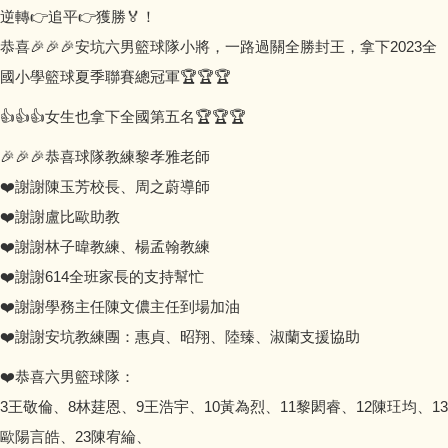
逆轉👉追平👉獲勝🏅️！
恭喜🎉🎉🎉安坑六男籃球隊小將，一路過關全勝封王，拿下2023全
國小學籃球夏季聯賽總冠軍🏆🏆🏆
👍👍👍女生也拿下全國第五名🏆🏆🏆
🎉🎉🎉恭喜球隊教練黎孝雅老師
❤️謝謝陳玉芳校長、周之蔚導師
❤️謝謝盧比歐助教
❤️謝謝林子暐教練、楊孟翰教練
❤️謝謝614全班家長的支持幫忙
❤️謝謝學務主任陳文儂主任到場加油
❤️謝謝安坑教練團：惠貞、昭翔、陸臻、淑蘭支援協助
❤️恭喜六男籃球隊：
3王敬倫、8林莛恩、9王浩宇、10黃為烈、11黎閎睿、12陳玨均、13
歐陽言皓、23陳宥綸、