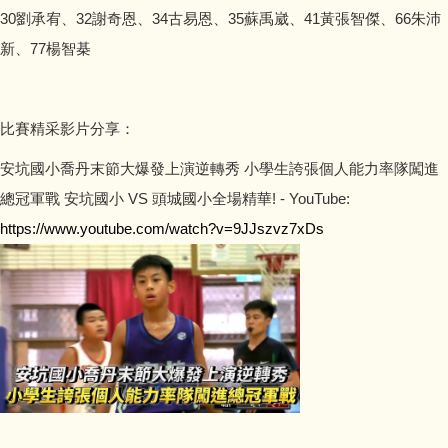
30劉承宥、32謝奇恩、34古易恩、35蘇禹崴、41黃張智傑、66朱沛
新、77楊智棊
比賽精采影片分享：
安坑國小喬丹末節大爆發上演逆轉秀 小學生誇張個人能力率隊闖進
總冠軍戰 安坑國小 VS 頭城國小全場精華! - YouTube:
https://www.youtube.com/watch?v=9JJszvz7xDs