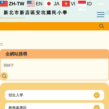
ZH-TW
EN
JA
VI
ID
跳
到
新北市新店區安坑國民小學
主
Ankeng Elementary School
要
內
容
區
:::
全網站搜尋
招生入學
教務處專區