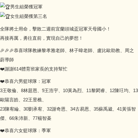
男生組榮獲冠軍
女生組榮獲第三名
全隊將士用命，擊敗二週前宜蘭頭城盃冠軍天母國小！
再接再厲，勇往直前，實現自己的夢想！
🎉🎉🎉恭喜球隊教練黎孝雅老師、林子暐老師、盧比歐助教、周之
蔚導師
❤️謝謝614體育班家長的支持幫忙
❤️恭喜六男籃球隊：冠軍
3王敬倫、8林莛恩、9王浩宇、10黃為烈、11黎閎睿、12陳玨均、13
歐陽言皓、22王昱樵、
23陳宥綸、30劉承宥、32謝奇恩、34古易恩、35蘇禹崴、41黃張智
傑、66朱沛新、77楊智棊
❤️恭喜六女籃球隊：季軍