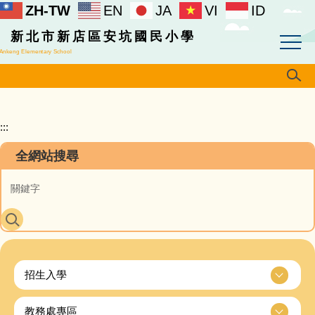
ZH-TW
EN
JA
VI
ID
跳
到
新北市新店區安坑國民小學
主
Ankeng Elementary School
要
內
容
區
:::
全網站搜尋
招生入學
教務處專區