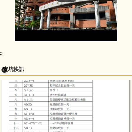
國小全校師生同賀！
身學習楷模
獎(新北市代
狂賀！本校405班、
表)」選拔，
607班參加115年度新
分別榮獲學
北市東區英語讀者劇
習者組獎及
場比賽，皆榮獲特優
教學者組
佳績，將代表參加市
114學年度下學期重大行事曆
獎，並以卓
賽，安坑國小全校師
越表現脫穎
生同賀！
:::
而出，獲薦
代表參與全
國評選！
安坑快訊
賀！榮膺全
國終身學習
楷模(新北市
代表)
熱烈祝賀本
校推薦張美
珠女士、李
湘庭老師參