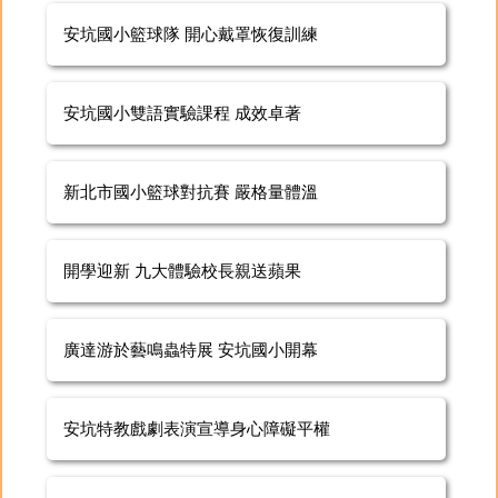
安坑國小籃球隊 開心戴罩恢復訓練
安坑國小雙語實驗課程 成效卓著
新北市國小籃球對抗賽 嚴格量體溫
開學迎新 九大體驗校長親送蘋果
廣達游於藝鳴蟲特展 安坑國小開幕
安坑特教戲劇表演宣導身心障礙平權