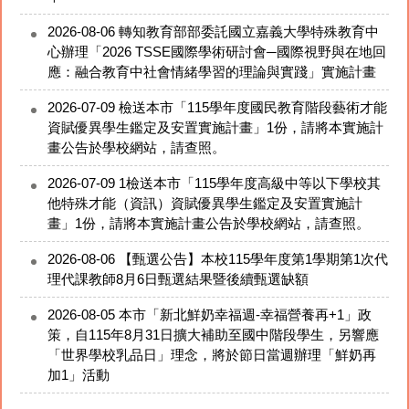
2026-08-06
轉知教育部部委託國立嘉義大學特殊教育中
心辦理「2026 TSSE國際學術研討會─國際視野與在地回
應：融合教育中社會情緒學習的理論與實踐」實施計畫
2026-07-09
檢送本市「115學年度國民教育階段藝術才能
資賦優異學生鑑定及安置實施計畫」1份，請將本實施計
畫公告於學校網站，請查照。
2026-07-09
1檢送本市「115學年度高級中等以下學校其
他特殊才能（資訊）資賦優異學生鑑定及安置實施計
畫」1份，請將本實施計畫公告於學校網站，請查照。
本局延續辦理115年「Adobe Creative Cloud」軟體授權統一
2026-08-06
【甄選公告】本校115學年度第1學期第1次代
採購
理代課教師8月6日甄選結果暨後續甄選缺額
2026-08-05
本市「新北鮮奶幸福週-幸福營養再+1」政
策，自115年8月31日擴大補助至國中階段學生，另響應
「世界學校乳品日」理念，將於節日當週辦理「鮮奶再
加1」活動