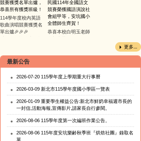
恭喜所有獲獎班級！
競賽榮獲國語演說社
會組甲等，安坑國小
114學年度校內英語
全體師生齊賀！
歌曲演唱競賽獲獎名
單出爐🎉🎉🎉
恭喜本校白明玉老師
以下名單皆依班級順
參加中華民國114年
序排列，非分數高
全國語文競賽榮獲國
低：
語演說社會組甲等，
更多...
安坑國小全體師生齊
115年度安坑樂齡學習中心秋季班課程公告
❤️一年級組
賀！
最新公告
特優：105、106、
108
2026-07-20
115學年度上學期重大行事曆
115學年度上學期重大行事曆
優等：101、102、
103、104、107、
2026-03-09
新北市115學年度國小學區一覽表
109、110、111、112
2026-01-09
重要學生權益公告:新北市鮮奶幸福週市長的
一封信,活動海報,宣傳影片,請家長自行參閱。
❤️三年級組
特...
2026-08-06
115學年度第一次編班作業公告。
2026-08-06
115年度安坑樂齢秋季班『烘焙社團』錄取名
單