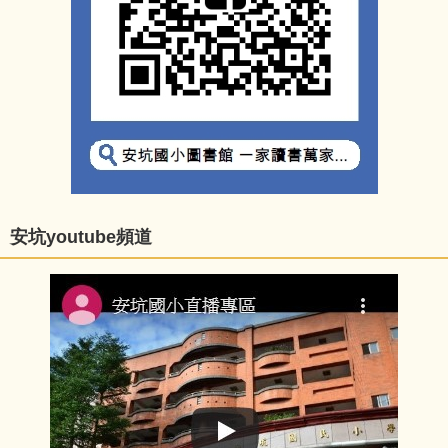
安坑youtube頻道
📢【安坑國小115學年度 小一新生入學報到方式及流程說明】
2026-05-08
狂賀！本
2026-05-20
校405班、607班參加
熱烈祝賀本
115年度新北市東區
校推薦張美
英語讀者劇場比賽，
珠女士、李
皆榮獲特優佳績，將
湘庭老師參
代表參加市賽，安坑
加「全國終