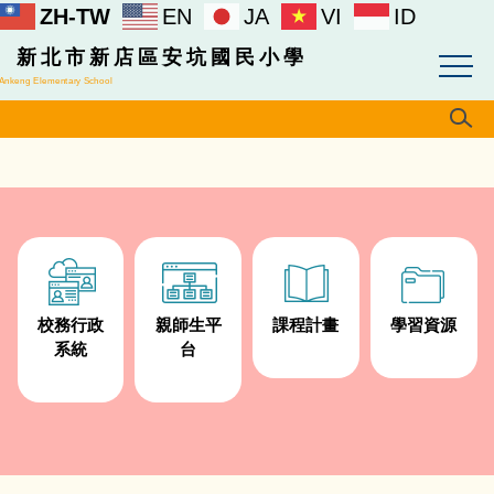
ZH-TW
EN
JA
VI
ID
跳
到
新北市新店區安坑國民小學
主
Ankeng Elementary School
要
內
容
區
校務行政
親師生平
課程計畫
學習資源
系統
台