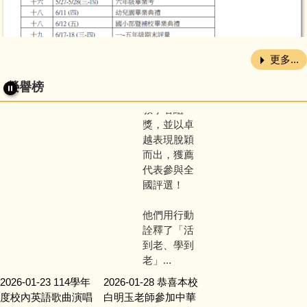
加「全國終
身學習楷模
獎(新北市代
表)」選拔，
更多...
分別榮獲學
習者組獎及
榮譽榜
教學者組
115新北市安坑國小社區共讀站使用說明
獎，並以卓
越表現脫穎
而出，獲薦
代表參與全
國評選！
他們用行動
詮釋了「活
到老、學到
老」...
2026-01-23
114學年
2026-01-28
恭喜本校
度校內英語歌曲演唱
白明玉老師參加中華
競賽獲獎名單出爐，
民國114年全國語文